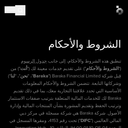
الشروط
والأحكام
تنطبق هذه الشروط والأحكام، إلى جانب
جدول الرسوم
("
الشروط والأحكام
") على تقديم خدمات معينة لك ("
أنت
") من
قِبل شركة Baraka Financial Limited ("
Baraka
"، "
نحن
"، "
لنا
")
وشركاتها التابعة. تتضمن الشروط والأحكام المعلومات
الأساسية التي تحدد علاقتنا التجارية معك، بما في ذلك تقديم
Baraka لك للخدمات المالية المتعلقة بترتيب صفقات الاستثمار
وترتيب الحفظ وتقديم المشورة بشأن المنتجات المالية وإدارة
الأصول. شركة Baraka هي شركة مسجلة في مركز دبي
المالي العالمي ("
DIFC
") تحت رقم 4153، ومقرها المسجل في