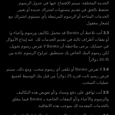
الخدمة المختلفة. سيتم الإفصاح عنها في جدول الرسوم.
نحتفظ بالحق في تقديم مستويات اشتراك جديدة أو تغيير
الخدمات المتاحة أو الرسوم المرتبطة بأي مستوى اشتراك مع
إشعار معقول.
3.3
أنت تلاحظ أن Baraka قد تتحمل تكاليف ورسوم وأعباء و/
أو نفقات أطراف ثالثة في تقديم الخدمات لك. عند إيداع الأموال
في حسابك، يرجى ملاحظة أن Baraka لا تفرض رسوم تحويل،
لكن رسوم البنك الخاص بك ستنطبق. تتراوح الرسوم عادة بين
15-30 دولاراً.
3.4
لا تفرض Baraka أو تتلقى أي رسوم سحب. ومع ذلك، سيتم
فرض رسم ثابت قدره 25 دولاراً من قبل بنك الوسيط لجميع
عمليات السحب.
3.5
أنت توافق على دفع وسداد و/أو تعويض هذه التكاليف
والرسوم والأعباء و/أو النفقات الخاصة بـ Baraka فيما يتعلق
بالخدمات المقدمة لك بموجب هذه الاتفاقية.