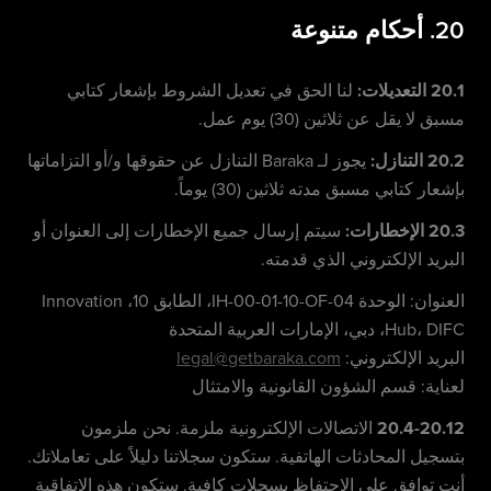
20. أحكام متنوعة
20.1 التعديلات:
لنا الحق في تعديل الشروط بإشعار كتابي
مسبق لا يقل عن ثلاثين (30) يوم عمل.
20.2 التنازل:
يجوز لـ Baraka التنازل عن حقوقها و/أو التزاماتها
بإشعار كتابي مسبق مدته ثلاثين (30) يوماً.
20.3 الإخطارات:
سيتم إرسال جميع الإخطارات إلى العنوان أو
البريد الإلكتروني الذي قدمته.
العنوان: الوحدة IH-00-01-10-OF-04، الطابق 10، Innovation
Hub، DIFC، دبي، الإمارات العربية المتحدة
البريد الإلكتروني:
legal@getbaraka.com
لعناية: قسم الشؤون القانونية والامتثال
20.4-20.12
الاتصالات الإلكترونية ملزمة. نحن ملزمون
بتسجيل المحادثات الهاتفية. ستكون سجلاتنا دليلاً على تعاملاتك.
أنت توافق على الاحتفاظ بسجلات كافية. ستكون هذه الاتفاقية