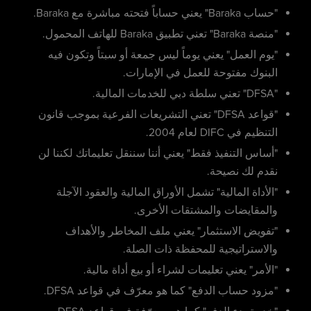
"حساب Baraka" يعني حساباً فتحته مباشرة مع Baraka.
"منصة Baraka" تعني تطبيق Baraka للهاتف المحمول.
"يوم العمل" يعني يوماً ليس جمعة أو سبتاً وتكون فيه
البنوك مفتوحة للعمل في الإمارات.
"DFSA" تعني سلطة دبي للخدمات المالية.
"قواعد DFSA" تعني التشريعات الفرعية بموجب قانون
التنظيم في DIFC لعام 2004.
"أساس التنفيذ فقط" يعني أننا سننقل تعليماتك لكننا لن
نقدم لك نصيحة.
"الأداة المالية" تشمل الأوراق المالية والعقود الآجلة
والمقايضات والمشتقات الأخرى.
"تفويض الاستثمار" يعني ملف المخاطر والأهداف
والاستراتيجية للمحفظة ذات الصلة.
"الأمر" يعني تعليمات لشراء أو بيع أداة مالية.
"مزود حساب الدفع" كما هو معرّف في قواعد DFSA.