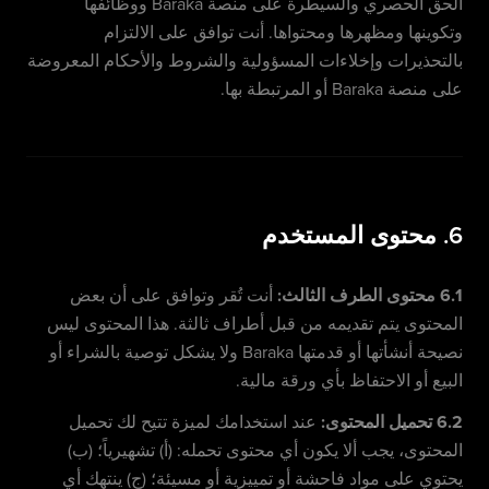
الحق الحصري والسيطرة على منصة Baraka ووظائفها
وتكوينها ومظهرها ومحتواها. أنت توافق على الالتزام
بالتحذيرات وإخلاءات المسؤولية والشروط والأحكام المعروضة
على منصة Baraka أو المرتبطة بها.
6. محتوى المستخدم
6.1 محتوى الطرف الثالث:
أنت تُقر وتوافق على أن بعض
المحتوى يتم تقديمه من قبل أطراف ثالثة. هذا المحتوى ليس
نصيحة أنشأتها أو قدمتها Baraka ولا يشكل توصية بالشراء أو
البيع أو الاحتفاظ بأي ورقة مالية.
6.2 تحميل المحتوى:
عند استخدامك لميزة تتيح لك تحميل
المحتوى، يجب ألا يكون أي محتوى تحمله: (أ) تشهيرياً؛ (ب)
يحتوي على مواد فاحشة أو تمييزية أو مسيئة؛ (ج) ينتهك أي