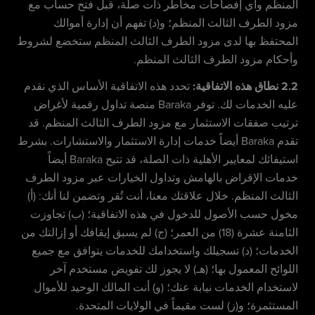
المنظم وأي إفصاحات مخاطر ذات صلة، قبل فتح حساب مع
مزود الطرف الثالث المنظم؛ و(د) تفهم أن إدارة أموالك
المحتفظ بها لدى مزود الطرف الثالث المنظم ستخضع لشروط
وأحكام مزود الطرف الثالث المنظم.
2.2 نطاق هذه الاتفاقية:
تحدد هذه الاتفاقية الأساس الذي نقدم
عليه الخدمات لك. توفر Baraka منصة تداول رقمية لأغراض
ترتيب صفقات الاستثمار مع مزود الطرف الثالث المنظم. قد
تقدم Baraka أيضاً خدمات إدارة الاستثمار والاستشارات. بشرط
استيفائك لمعايير الأهلية ذات الصلة، قد تتيح Baraka أيضاً
خدمات الإقراض بالهامش وتداول الخيارات عبر مزود الطرف
الثالث المنظم. خلال علاقتك معنا، أنت تُقر وتضمن لنا أنك: (أ)
مخول حسب الأصول للدخول في هذه الاتفاقية؛ (ب) تجاوزت
الثامنة عشرة (18) من العمر؛ (ج) لم يسبق إيقافك أو إزالتك من
الخدمات؛ (د) تسجيلك واستخدامك للخدمات يتوافق مع جميع
اللوائح المعمول بها؛ (هـ) لا يجوز لك تفويض مستخدم آخر
لاستخدام الخدمات نيابة عنك؛ (و) أنت المالك الوحيد للأموال
المستثمرة؛ و(ز) لست مقيماً في الولايات المتحدة.