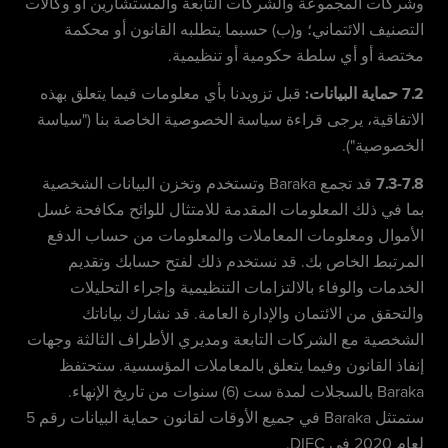
وشركات المجموعة والشركات التابعة والمستشارين أو وكالات
التصنيف الائتماني؛ و(ب) حسبما يتطلبه القانون أو محكمة
مختصة أو أي سلطة حكومية أو تنظيمية.
7.2 حماية البيانات:
قبل تزويدنا بأي معلومات فيما يتعلق بهذه
الاتفاقية، يرجى قراءة سياسة الخصوصية الخاصة بنا ("سياسة
الخصوصية").
7.3-7.8
قد تجمع Baraka وتستخدم وتخزن البيانات الشخصية
بما في ذلك المعلومات المقدمة للامتثال للوائح مكافحة غسل
الأموال ومعلومات المعاملات والمعلومات من حساب الدفع
المرتبط الخاص بك. قد نستخدم ذلك لفتح حسابك وتقديم
الخدمات والوفاء بالالتزامات التنظيمية وإجراء التحليلات
والتحقق من الائتمان والإدارة العامة. قد نشارك بياناتك
الشخصية مع الشركات التابعة ومديري الأطراف الثالثة وجهات
إنفاذ القانون وفيما يتعلق بالمعاملات المؤسسية. ستحتفظ
Baraka بالسجلات لمدة ست (6) سنوات من تاريخ الإنهاء.
ستمتثل Baraka في جميع الأوقات لقانون حماية البيانات رقم 5
لعام 2020 في DIFC.