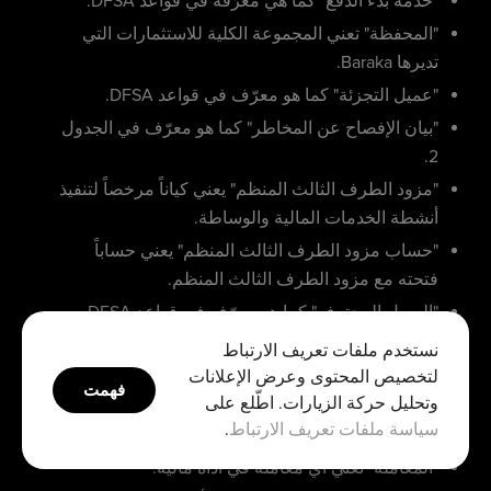
"خدمة بدء الدفع" كما هي معرّفة في قواعد DFSA.
"المحفظة" تعني المجموعة الكلية للاستثمارات التي
تديرها Baraka.
"عميل التجزئة" كما هو معرّف في قواعد DFSA.
"بيان الإفصاح عن المخاطر" كما هو معرّف في الجدول
2.
"مزود الطرف الثالث المنظم" يعني كياناً مرخصاً لتنفيذ
أنشطة الخدمات المالية والوساطة.
"حساب مزود الطرف الثالث المنظم" يعني حساباً
فتحته مع مزود الطرف الثالث المنظم.
"العميل المحترف" كما هو معرّف في قواعد DFSA.
"رسوم الاشتراك" تعني الرسوم المستحقة عليك على
نستخدم ملفات تعريف الارتباط
أساس شهري و/أو سنوي.
لتخصيص المحتوى وعرض الإعلانات
فهمت
وتحليل حركة الزيارات. اطّلع على
"الضريبة" تعني أي ضريبة أو رسم أو فرض أو تكليف أو
سياسة ملفات تعريف الارتباط
.
عبء آخر.
"المعاملة" تعني أي معاملة في أداة مالية.