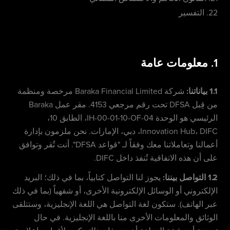
22. التفسير
1. معلومات عامة
1.1 بياناتنا:
شركة Baraka Financial Limited مرخصة ومنظمة
من قِبل DFSA تحت رقم مرجعي 4153. مقر عمل Baraka
الرئيسي هو الوحدة IH-00-01-10-OF-04، الطابق 10،
Innovation Hub، DIFC، دبي، الإمارات. نحن ملزمون بإدارة
أعمالنا وتعاملاتنا معك وفقاً لـ "قواعد DFSA". أنت تُقر وتوافق
على أن هذه الاتفاقية تُنفذ داخل DIFC.
1.2 التواصل بيننا:
يجوز لنا التواصل كتابياً، بما في ذلك؛ البريد
الإلكتروني أو الوسائل الإلكترونية الأخرى، أو شفهياً (بما في ذلك
عبر الهاتف). ستكون لغة التواصل هي اللغة الإنجليزية، وستتلقى
الوثائق والمعلومات الأخرى منا باللغة الإنجليزية. في حال