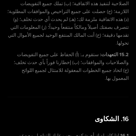
الصلاحية لتنفيذ هذه الاتفاقية؛ (ب) تملك جميع التفويضات
اللازمة؛ (ج) حصلت على جميع التراخيص والموافقات المطلوبة؛
(د) هذه الاتفاقية ملزمة لك؛ (هـ) لم يحدث أي حدث تخلف؛ (و)
تتصرف بصفتك أصيلاً ومالكاً منتفعاً وحيداً؛ (ز) المعلومات التي
تقدمها دقيقة؛ (ح) أنت المالك المنتفع الوحيد لجميع الأموال التي
تحولها.
15.2 التعهدات:
ستقوم بـ: (أ) الحفاظ على جميع التفويضات
والصلاحيات والموافقات؛ (ب) إخطارنا فوراً بأي حدث تخلف؛
(ج) اتخاذ جميع الخطوات المعقولة للامتثال لجميع اللوائح
المعمول بها.
16. الشكاوى
16.1
إذا كان لديك أي شكوى، يجب عليك التواصل مع دعم