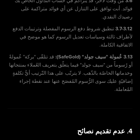
3.6
من وقت لآخر، قد يتراكم في حساب التداول الخاص بك
فوائد. أنت توافق على التنازل عن أي فوائد متراكمة على
رصيدك النقدي.
3.7-3.12
تنطبق شروط دفع الرسوم المفصلة وترتيبات الدفع
لأطراف ثالثة وسياسات تعديل الرسوم كما هو موضح في
الاتفاقية الكاملة.
3.13 عُمولة "سيف جولد" (SafeGold):
قد تتلقّى "بركة" عُمولةً
أو رُسوماً من "سيف جولد" فيما يتعلّق بتعريف العُملاء بمنتجاتها
وخدماتها الخاصّة بالذّهب. لا يترتّب على هذا التّرتيب أيُّ تكلفةٍ
إضافيّةٍ عليك سوى الرُّسوم المُفصَح عنها عند نقطة إجراء
المُعاملة.
4. عدم تقديم نصائح