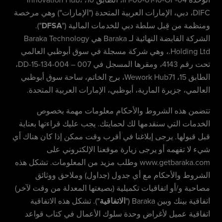
الوحدة IH-00-01-10-OF-04، الطابق 10، Innovation Hub،
DIFC، دبي، الإمارات العربية المتحدة ("الإمارات") وهي مرخصة
ومنظمة من قِبل سلطة دبي للخدمات المالية ("
DFSA
").
الشركة القابضة النهائية لـ Baraka هي Baraka Technology
Holding Ltd.، وهي شركة مسجلة في سوق أبوظبي العالمي
تحت رقم 4143، ومقرها المسجل في DD-15-134-004 – 007،
الطابق 15، Wework Hub71، برج الخاتم، ساحة سوق أبوظبي
العالمي، جزيرة المارية، أبوظبي، الإمارات العربية المتحدة.
تتضمن هذه الشروط والأحكام معلومات مهمة بخصوص
الخدمات التي سنقدمها لك لحمايتك. يجب عليك قراءتها بعناية
قبل قبولها. يرجى إبلاغنا في أقرب وقت ممكن إذا كان هناك أي
شيء لا تفهمه أو يرجى زيارة موقعنا الإلكتروني على
www.getbaraka.com وطلب مزيد من المعلومات. تشكل هذه
الشروط والأحكام مع أي جدول (جداول) وملاحق ووثائق
مصاحبة و/أو اتفاقيات تكميلية (بصيغتها المعدلة من وقت لآخر)
اتفاقية بينك وبين Baraka ("
الاتفاقية
"). تشكل هذه الاتفاقية
اتفاقية عميل لأغراض وحدة سلوك الأعمال في كتاب قواعد