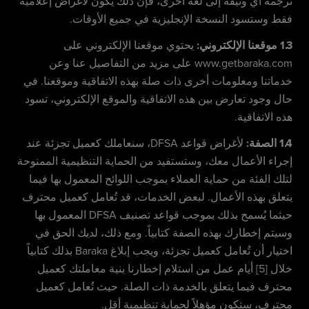
ترجمة أي وثيقة إلى لغة أخرى، فإن ذلك يكون لأغراض إعلامية
فقط وستسود النسخة الإنجليزية في جميع الأوقات.
1.3 موقعنا الإلكتروني:
يحتوي موقعنا الإلكتروني على
www.getbaraka.com على مزيد من التفاصيل عنا وعن
خدماتنا ومعلومات أخرى ذات صلة بهذه الاتفاقية وموقعنا. في
حال وجود تعارض بين هذه الاتفاقية والموقع الإلكتروني، تسود
هذه الاتفاقية.
1.4 الصفة:
لأغراض قواعد DFSA، سنعاملك كعميل تجزئة عند
إجراء الأعمال معك، وستستفيد من الحماية التنظيمية الممنوحة
لتلك الفئة من حماية العملاء بموجب اللوائح المعمول بها فيما
يتعلق بهذه الأعمال. لبعض الخدمات، قد تُعامل كعميل محترف
حيثما يُسمح بذلك بموجب قواعد تصنيف DFSA المعمول بها
وسيتم إخطارك بهذه الصفة كتابياً. ومع ذلك، لديك الحق في
اختيار أن تُعامل كعميل تجزئة، ويجب إبلاغ Baraka بذلك كتابياً
خلال [5] أيام عمل من استلام إخطارنا بنية معاملتك كعميل
محترف فيما يتعلق بالخدمة ذات الصلة. حيث تُعامل كعميل
محترف، ستكون مؤهلاً لحماية تنظيمية أقل.