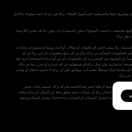
الي العالمي ("DIFC") وتخضع لإشراف سلطة دبي للخدمات المالية ("DFSA"). تحمل ترخيص فئة 3C مع اعتماد للعميل الفردي وتصريح حفظ والسيطرة على أصول العملاء. بركة هي شركة تابعة مملوكة بالكامل
ليها مجتمعة ب"خدمات الموقع"). يمكن لاستثمارك أن يتغير، لذا قد تسترد أقل مما
مار. ولا ينبغي اعتبار أي تعليقات أو مقالات أو أخبار يومية أو منشورات محادثات
ي المعلومات المقدَّمة من بركة و/أو من أي مزوّد معلومات خارجي، ولا عن أي
تنشأ عن الوصول غير المصرح به إلى المعلومات أو عن أي إساءة استخدام أخرى لها.
ّل نصيحة استثمارية. ولن تقبل بركة أي مسؤولية عن أي خسارة أو ضرر، بما في ذلك،
أو مناسبًا قرارًا مستقلًا تتخذه أنت. وتوافق على أن بركة لا تتحمل تجاهك أي واجب
 خلال نافذتها الإسلامية، والتي تعمل تحت إشراف هيئة الرقابة الشرعية الخاصة بشركة بركة. تُستمد بيانات فحص
ية شخصية. لا تُقدِّم بركة أي ضمانات فيما يتعلق بدقة، أو اكتمال، أو حداثة بيانات
ت
الفحص، وقد لا يعكس وضع الامتثال لأحكام الشريعة الموقف المالي الأحدث للشركة. ينطبق فحص الامتثال لأحكام الشريعة على الأسهم الفردية وصناديق الاستثمار المتداولة (ETFs) فقط، ولا يمتد ليشمل السندات أو الخيارات (Options). يتحمل العملاء وحدهم