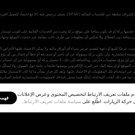
بركة المالية المحدودة ("بركة") مسجلة في مركز دبي الم
قدمها بركة أو قد تكون متاحة على موقع بركة وغيره من الخدمات القائمة على الويب (ويشار إ
رضًا للبيع أو دعوة لتقديم عرض شراء أي أوراق مالية ولا يمكن الاعتماد عليها لأغراض الاستث
يحة استثمارية. ولن تكون بركة مسؤولة عن أي تأخير أو عدم دقة أو خطأ أو إغفال من أي نوع ف
أو من أي مزوّد معلومات خارجي. وبالإضافة إلى ذلك، لا تتحمل بركة أي مسؤولية عن أي خسائر 
خدمات الموقع أو مُرسلة إليك عبر البريد الإلكتروني بوصفها تعليقات عامة حول السوق، ولا تُشك
استخدام تلك المعلومات أو الاعتماد عليها. ويُعد كل قرار بشأن ما إذا كان الاستثمار ملائمًا 
تصريح "النافذة الإسلامية" من سلطة دبي للخدمات المالية (DFSA)، وتُقدِّم خدمات متوافقة مع الشريعة الإسلامية للعملاء المؤهلين من
 ملفات تعريف الارتباط لتخصيص المحتوى وعرض الإعلانات
وتُقَدَّم لأغراض مرجعية فقط. ولا تُشَكِّل هذه البيانات فتوى، أو حكماً شرعياً، أو استشارة دين
فهم
 حركة الزيارات. اطّلع على
سياسة ملفات تعريف الارتباط
.
شخصية. ويجب على من يسعون للحصول على حكم شرعي خاص بهم استشارة عالم شرعي مؤهل.