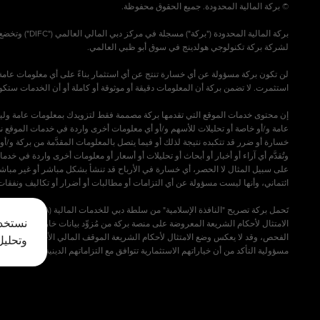
لن تكون بركة مسؤولة عن أي خسارة تنتج عن أي استثمار بناءً على أي معلومات عامة ت
إن محتوى خدمات الموقع التي تقدمها بركة مصممة فقط لتزويدك بمعلومات عامة وليست ع
عامة و/أو خاصة أو تحليلات للأسهم و/أو أي معلومات أخرى واردة في خدمات الموقع نص
خسارة أو ضرر قد تتكبده نتيجة لذلك أو فيما يتصل بالمعلومات المقدَّمة من بركة و/
وتُقدَّم أي آراء أو أخبار أو أبحاث أو تحليلات أو أسعار أو معلومات أخرى واردة في 
على سبيل المثال لا الحصر، أي خسارة في الأرباح قد تنشأ بشكل مباشر أو غير مباشر عن 
تَحمل بركة 
نستخدم
الامتثال لأحكام الشريعة المعروضة على منصة بركة من مُزوِّد بيانات خارجي (طرف ثالث)، 
وتحليل
مسؤولية التأكد من أن خياراتهم الاستثمارية تتوافق مع التزاماتهم الدينية ال